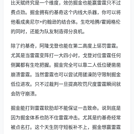
比天赋终究是一个维度，效仿掘金也能赢雷霆只不过
费点劲。掘金拥有约基奇这个内线大杀器，你可以将
他看成奥尼尔+约翰逊的结合体。生吃哈腾/霍姆格伦
的同时，还能为队友制造得分良机。
除了约基奇，阿隆戈登也能在第二高度上惩罚雷霆。
尤其是当雷霆变阵打一大四小时，戈登对位雷霆任何
侧翼都有生吃把握。掘金完全可以靠二人低位硬凿凿
崩溃雷霆。当然雷霆也可以尝试用搓澡防守限制掘金
低位进攻。只不过裁判一旦提高吹罚尺度雷霆瞬间就
会防守崩溃。
掘金能打到雷霆软肋却不能保证一击致命。说到底是
因为掘金体系也防不住雷霆冲击。尤其是约基奇经常
被点名打。这个天生防守短板补不上，掘金想赢雷霆