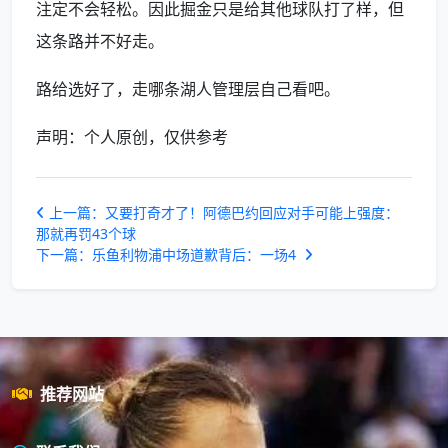
注定不会轻松。因此掘金只是给其他球队打了样，但
这条路并不好走。
路给选好了，走哪条湖人管理层自己看吧。
声明：个人原创，仅供参考
上一篇：又要打奇才了！阿德巴约回应对手可能上强度：
那就再罚43个球
下一篇：乐鱼利物浦中场道歉背后：一场4
推荐网站