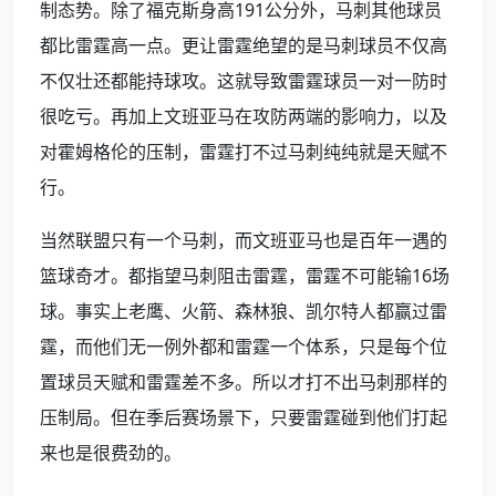
制态势。除了福克斯身高191公分外，马刺其他球员
都比雷霆高一点。更让雷霆绝望的是马刺球员不仅高
不仅壮还都能持球攻。这就导致雷霆球员一对一防时
很吃亏。再加上文班亚马在攻防两端的影响力，以及
对霍姆格伦的压制，雷霆打不过马刺纯纯就是天赋不
行。
当然联盟只有一个马刺，而文班亚马也是百年一遇的
篮球奇才。都指望马刺阻击雷霆，雷霆不可能输16场
球。事实上老鹰、火箭、森林狼、凯尔特人都赢过雷
霆，而他们无一例外都和雷霆一个体系，只是每个位
置球员天赋和雷霆差不多。所以才打不出马刺那样的
压制局。但在季后赛场景下，只要雷霆碰到他们打起
来也是很费劲的。