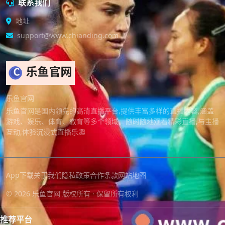
联系我们
地址
support@www.chianding.com
乐鱼官网
乐鱼官网是国内领先的高清直播平台,提供丰富多样的直播内容,涵盖
游戏、娱乐、体育、教育等多个领域。随时随地观看精彩直播,与主播
互动,体验沉浸式直播乐趣
App下载
关于我们
隐私政策
合作条款
网站地图
© 2026 乐鱼官网 版权所有 · 保留所有权利
推荐平台